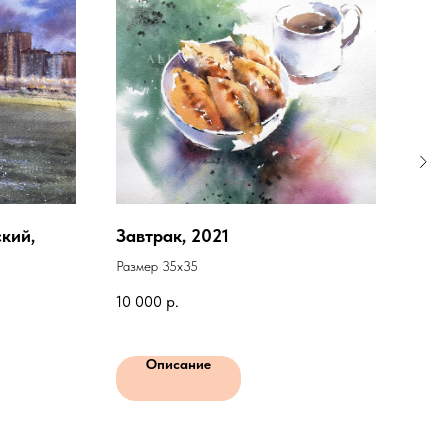
кий,
Завтрак, 2021
Лил
Размер 35х35
Разм
10 000
р.
20 
Описание