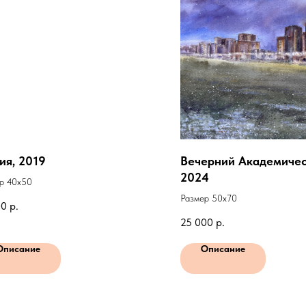
ия, 2019
Вечерний Академичес
2024
р 40х50
Размер 50х70
00
р.
25 000
р.
Описание
Описание