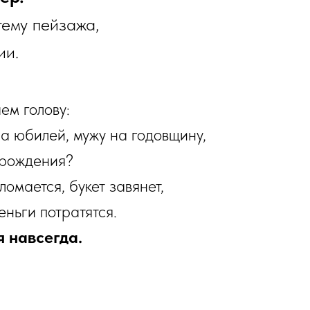
тему пейзажа,
ии.
ем голову:
а юбилей, мужу на годовщину,
 рождения?
омается, букет завянет,
еньги потратятся.
 навсегда.