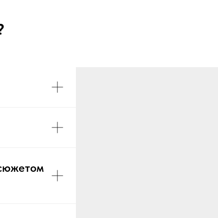
?
 сюжетом