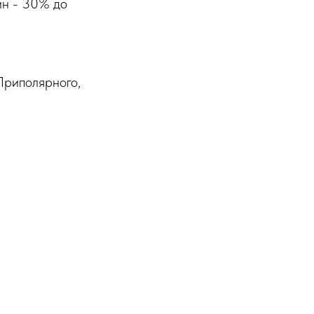
ин - 30% до
Приполярного,