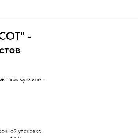
ОТ" -
стов
мыслом мужчине -
рочной упаковке.